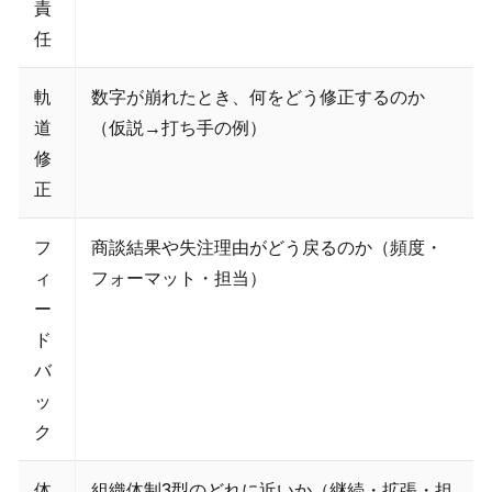
責
任
軌
数字が崩れたとき、何をどう修正するのか
道
（仮説→打ち手の例）
修
正
フ
商談結果や失注理由がどう戻るのか（頻度・
ィ
フォーマット・担当）
ー
ド
バ
ッ
ク
体
組織体制3型のどれに近いか（継続・拡張・担