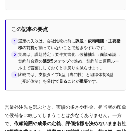
この記事の要点
選定の失敗は、会社比較の前に
課題・依頼範囲・主要指
1
標の前提
が揃っていないことで起きやすいです。
実務は、課題特定→要件文書化→候補抽出→面談確認→
2
契約前合意の
選定5ステップ
で進め、契約前に運用ルー
ルまで言葉にしておくと手戻りを減らせます。
比較では、支援タイプ5型（専門性）と組織体制3型
3
（受託体制）を
分けて見ることが重要
です。
営業外注先を選ぶとき、実績の多さや料金、担当者の印象
で候補を比較してしまうことは少なくありません。一方
で、
依頼範囲や成果の定義、評価指標を決めないまま各社