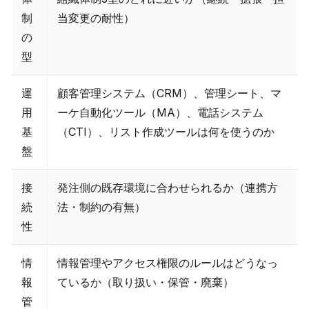
制
当変更の耐性）
の
型
運
顧客管理システム（CRM）、管理シート、マ
用
ーケ自動化ツール（MA）、電話システム
基
（CTI）、リスト作成ツールは何を使うのか
盤
接
発注側の既存環境に合わせられるか（連携方
続
法・制約の有無）
性
情
情報管理やアクセス権限のルールはどうなっ
報
ているか（取り扱い・保管・廃棄）
管