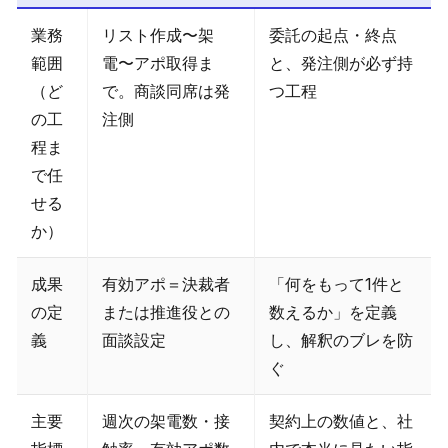
業務
リスト作成〜架
委託の起点・終点
範囲
電〜アポ取得ま
と、発注側が必ず持
（ど
で。商談同席は発
つ工程
の工
注側
程ま
で任
せる
か）
成果
有効アポ＝決裁者
「何をもって1件と
の定
または推進役との
数えるか」を定義
義
面談設定
し、解釈のブレを防
ぐ
主要
週次の架電数・接
契約上の数値と、社