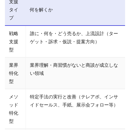
支援
タイ
何を解くか
プ
戦略
誰に・何を・どう売るか、上流設計（ター
支援
ゲット・訴求・仮説・提案方向）
型
業界
業界理解・商習慣がないと商談が成立しな
特化
い領域
型
メソ
特定手法の実行と改善（テレアポ、インサ
ッド
イドセールス、手紙、展示会フォロー等）
特化
型