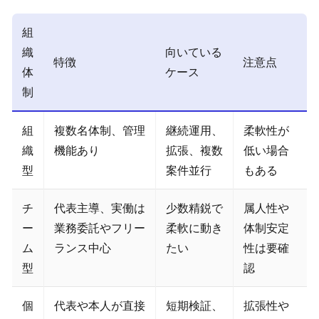
組
織
向いている
特徴
注意点
体
ケース
制
組
複数名体制、管理
継続運用、
柔軟性が
織
機能あり
拡張、複数
低い場合
型
案件並行
もある
チ
代表主導、実働は
少数精鋭で
属人性や
ー
業務委託やフリー
柔軟に動き
体制安定
ム
ランス中心
たい
性は要確
型
認
個
代表や本人が直接
短期検証、
拡張性や