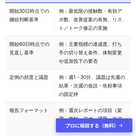
開始30日時点での
例：最低限の接触数・有効ア
継続判断基準
ポ数、改善提案の有無、リス
ト／トーク修正の実施
開始60日時点での
例：主要指標の達成度、打ち
見直し基準
手の切り替え条件、体制変更
や追加投下の要否
定例の頻度と議題
例：週1・30分、議題は先週の
結果・次週の仮説・依頼事項
の固定枠
報告フォーマット
例：週次レポートの項目（架
電・接触・アポ・課題・次ア
プロに相談する（無料）
クション）