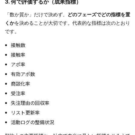
3. 何で評価するか（成果指標）
「数か質か」だけで決めず、
どのフェーズでどの指標を置
くか
を決めることが大切です。代表的な指標は次のとおり
です。
接触数
接触率
アポ率
有効アポ数
商談化率
受注率
失注理由の回収率
リスト更新率
活動ログの整備状況