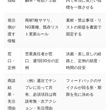
指標
触率・有効アポ数
内で本当に見たい指
標を一致させる
発注
商材1枚サマリ、
素材・禁止事項・リ
側が
NG業種、既存リス
ストの前提を書面で
渡す
ト更新ルール
固定する
情報
窓
営業責任者が窓
決裁・差し戻しの経
口・
口、週1回30分の定
路と、定例の頻度・
定例
例
時間の目安
商談
（例）週次でテン
フィードバックのサ
結
プレに沿って共
イクルが回る形・期
果・
有、必須項目は商
限を先に決める
失注
談有無・次アクシ
理由
ョン・失注理由