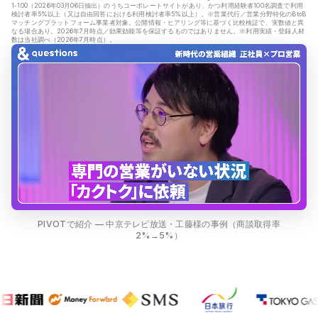
1-100（2026年03月06日抽出）のうちコーポレートサイトがあり、かつ利用経験者100名調査で利用
検討者率5%以上（又は自由回答における利用検討者率5%以上）。※営業代行／営業分野特化のBtoB
マッチングプラットフォーム事業者対象。公開情報・ヒアリング等に基づく比較検証で、実数値と異
なる場合あり。2026年7月時点／効果効能等を保証するものではありません。※利用実績・登録人材
数は当社調べ（2026年7月時点）。
PIVOTで紹介 — 中京テレビ放送・工藤様の事例（商談取得率
2%→5%）