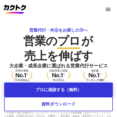
menu
営業代行・外注をお探しの方へ
営業の
プロ
が
売上を伸ばす
大企業・成長企業に選ばれる
営業代行サービス
利用企業数
登録営業人材数
成約数
No.1
No.1
No.1
※
※
※
7500社以上
19,000人
マッチング成約
プロに相談する（無料）
資料ダウンロード
※2026年7月期_営業代行マッチングプラットフォームにおける市場調査（日本マーケティングリサ
ーチ機構、2026年4月22日～7月21日、主要8社）。競合選定：Google「営業代行マッチング」上位