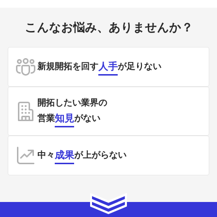
こんなお悩み、ありませんか？
人手
新規開拓を回す
が足りない
開拓したい業界の
知見
営業
がない
成果
中々
が
上がらない