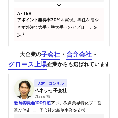
AFTER
アポイント獲得率20%
を実現。専任を増や
さず外注で大手・準大手へのアプローチを
拡大
子会社
・
合弁会社
・
大企業の
グロース上場
企業からも選ばれています
人材・コンサル
ベネッセ子会社
Classi様
教育委員会100件超
アポ。教育業界特化プロ営
業が伴走し、子会社の新規事業を支援