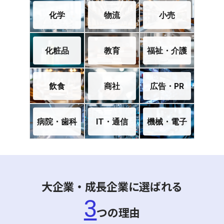
化学
物流
小売
化粧品
教育
福祉・介護
飲食
商社
広告・PR
病院・歯科
IT・通信
機械・電子
大企業・成長企業に選ばれる
3
つの理由